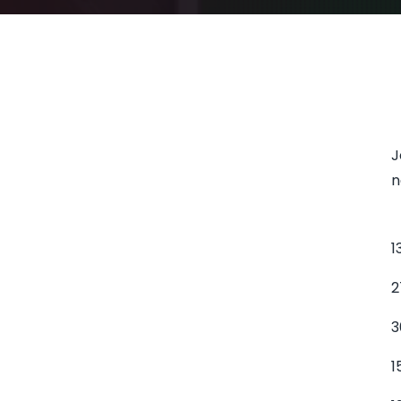
J
n
1
2
3
1