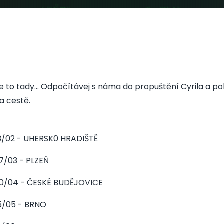
e to tady... Odpočítávej s náma do propuštění Cyrila a po
a cestě.
3/02 - UHERSK0 HRADIŠTĚ
7/03 - PLZEŇ
0/04 - ČESKÉ BUDĚJOVICE
5/05 - BRNO