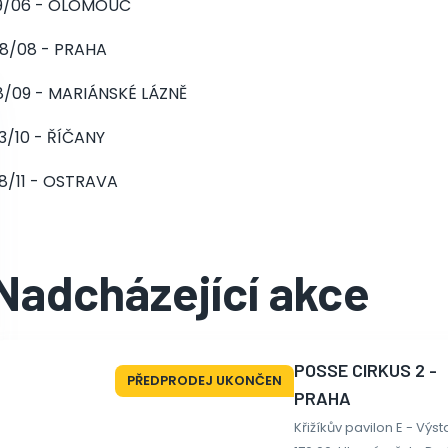
9/06 - OLOMOUC
8/08 - PRAHA
8/09 - MARIÁNSKÉ LÁZNĚ
3/10 - ŘÍČANY
8/11 - OSTRAVA
Nadcházející akce
POSSE CIRKUS 2 -
PŘEDPRODEJ UKONČEN
PRAHA
Křižíkův pavilon E - Výst