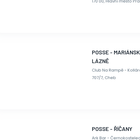
170 00, Hlavní město Pr
POSSE - MARIÁNS
LÁZNĚ
Club Na Rampě - Kollá
707/7, Cheb
POSSE - ŘÍČANY
Ark Bar - Černokostelec