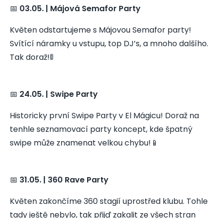
📅
03.05. | Májová Semafor Party
Květen odstartujeme s Májovou Semafor party!
Svítící náramky u vstupu, top DJ’s, a mnoho dalšího.
Tak doraž!🚦
📅
24.05. | Swipe Party
Historicky první Swipe Party v El Mágicu! Doraž na
tenhle seznamovací party koncept, kde špatný
swipe může znamenat velkou chybu!📱
📅
31.05. | 360 Rave Party
Květen zakončíme 360 stagií uprostřed klubu. Tohle
tady ještě nebylo, tak přijď zakalit ze všech stran