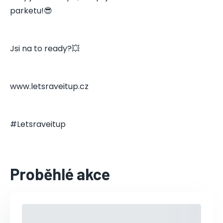
parketu!😎
Jsi na to ready?💥
www.letsraveitup.cz
#Letsraveitup
Proběhlé akce