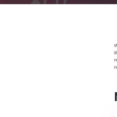
I
z
r
r