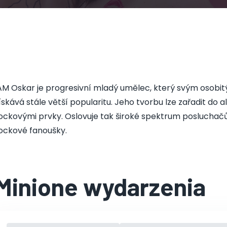
AM Oskar je progresivní mladý umělec, který svým osobi
ískává stále větší popularitu. Jeho tvorbu lze zařadit do 
ockovými prvky. Oslovuje tak široké spektrum posluchač
ockové fanoušky.
Minione wydarzenia