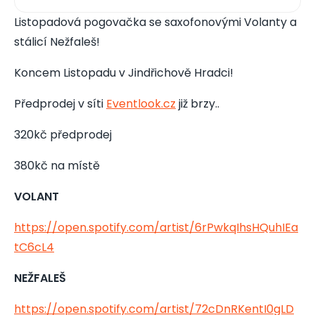
Listopadová pogovačka se saxofonovými Volanty a
stálicí Nežfaleš!
Koncem Listopadu v Jindřichově Hradci!
Předprodej v síti
Eventlook.cz
již brzy..
320kč předprodej
380kč na místě
VOLANT
https://open.spotify.com/artist/6rPwkqIhsHQuhIEa
tC6cL4
NEŽFALEŠ
https://open.spotify.com/artist/72cDnRKentI0gLD