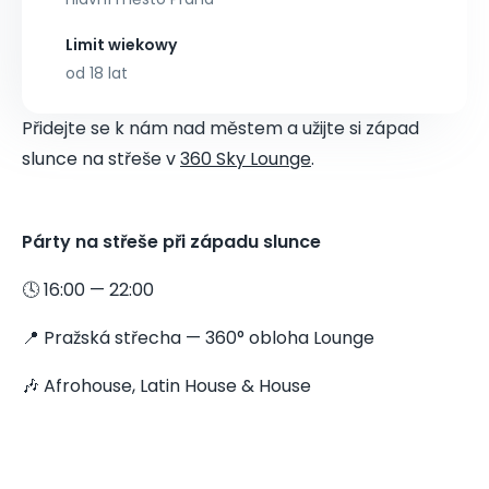
Limit wiekowy
od 18 lat
Přidejte se k nám nad městem a užijte si západ
slunce na střeše v
360 Sky Lounge
.
Párty na střeše při západu slunce
🕓 16:00 — 22:00
📍 Pražská střecha — 360° obloha Lounge
🎶 Afrohouse, Latin House & House