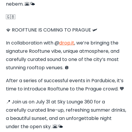
nebem. 🌇🌤️
🇬🇧
🪭 ROOFTUNE IS COMING TO PRAGUE 🛩️
In collaboration with @
drop.it
, we’re bringing the
signature Rooftune vibe, unique atmosphere, and
carefully curated sound to one of the city’s most
stunning rooftop venues. 🪩
After a series of successful events in Pardubice, it’s
time to introduce Rooftune to the Prague crowd. 🧡
📍 Join us on July 31 at Sky Lounge 360 for a
carefully curated line-up, refreshing summer drinks,
a beautiful sunset, and an unforgettable night
under the open sky. 🌇🌤️