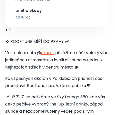
Limit wiekowy
od 18 lat
🇨🇿
🪭 ROOFTUNE MÍŘÍ DO PRAHY 🛩️
Ve spolupráci s @
drop.it
přivážíme náš typický vibe,
jedinečnou atmosféru a kvalitní sound na jednu z
nejhezčích střech v centru města.🪩
Po úspěšných akcích v Pardubicích přichází čas
představit Rooftune i pražskému publiku.🧡
📍 Už 31. 7. se potkáme ve Sky Lounge 360, kde vás
čeká pečlivě vybraný line-up, letní drinky, západ
slunce a nezapomenutelný večer pod širým