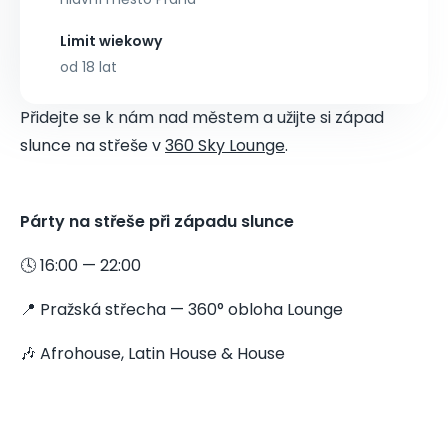
Limit wiekowy
od 18 lat
Přidejte se k nám nad městem a užijte si západ
slunce na střeše v
360 Sky Lounge
.
Párty na střeše při západu slunce
🕓 16:00 — 22:00
📍 Pražská střecha — 360° obloha Lounge
🎶 Afrohouse, Latin House & House