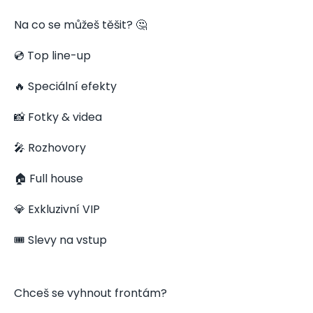
Na co se můžeš těšit? 🤔
💿 Top line-up
🔥 Speciální efekty
📸 Fotky & videa
🎤 Rozhovory
🏠 Full house
💎 Exkluzivní VIP
🎟️ Slevy na vstup
Chceš se vyhnout frontám?