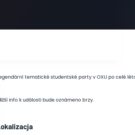
egendární tematické studentské party v OXU po celé lét
ližší info k události bude oznámeno brzy.
Lokalizacja