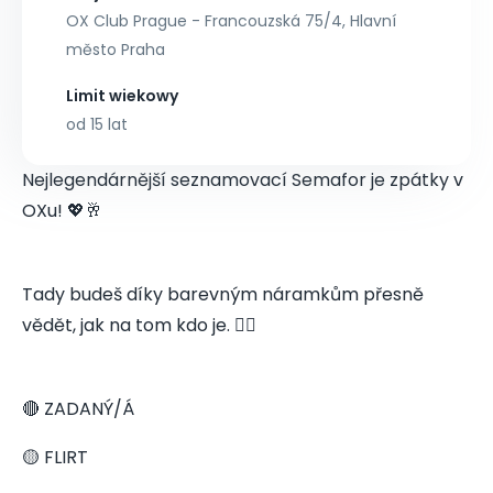
OX Club Prague - Francouzská 75/4, Hlavní
město Praha
Limit wiekowy
od 15 lat
Nejlegendárnější seznamovací Semafor je zpátky v
OXu! 💖🥂
Tady budeš díky barevným náramkům přesně
vědět, jak na tom kdo je. 👇🏻
🔴 ZADANÝ/Á
🟡 FLIRT