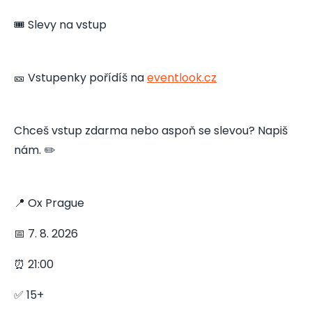
🎟️ Slevy na vstup
🎫 Vstupenky pořídíš na
eventlook.cz
Chceš vstup zdarma nebo aspoň se slevou? Napiš
nám. ✏️
📍 Ox Prague
📅 7. 8. 2026
⏰ 21:00
✅ 15+