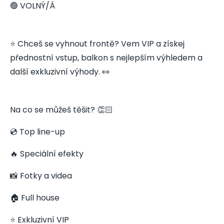
🟢 VOLNÝ/Á
⭐ Chceš se vyhnout frontě? Vem VIP a získej
přednostní vstup, balkon s nejlepším výhledem a
další exkluzivní výhody. 👀
Na co se můžeš těšit? 👏🏻
💿 Top line-up
🔥 Speciální efekty
📸 Fotky a videa
🏠 Full house
⭐ Exkluzivní VIP