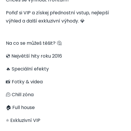
Pořiď si VIP a získej přednostní vstup, nejlepší
výhled a další exkluzivní výhody. 💎
Na co se můžeš těšit? 🤔
💿 Největší hity roku 2016
🔥 Speciální efekty
📸 Fotky & videa
🫠 Chill zóna
🏠 Full house
⭐ Exkluzivní VIP