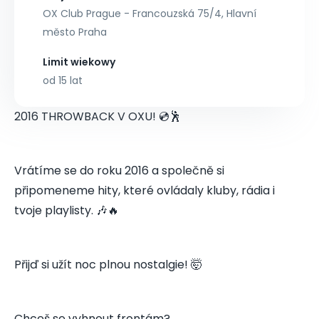
OX Club Prague - Francouzská 75/4, Hlavní
město Praha
Limit wiekowy
od 15 lat
2016 THROWBACK V OXU! 💿🕺
Vrátíme se do roku 2016 a společně si
připomeneme hity, které ovládaly kluby, rádia i
tvoje playlisty. 🎶🔥
Přijď si užít noc plnou nostalgie! 🤯
Chceš se vyhnout frontám?