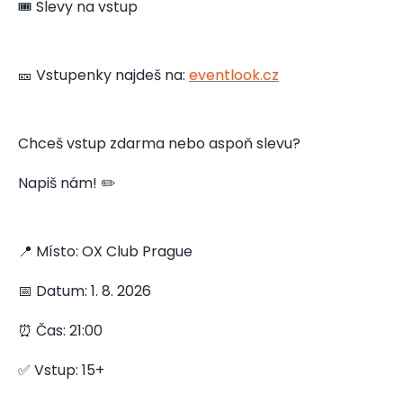
🎟️ Slevy na vstup
🎫 Vstupenky najdeš na:
eventlook.cz
Chceš vstup zdarma nebo aspoň slevu?
Napiš nám! ✏️
📍 Místo: OX Club Prague
📅 Datum: 1. 8. 2026
⏰ Čas: 21:00
✅ Vstup: 15+