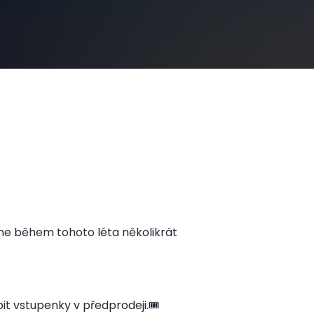
sme během tohoto léta několikrát
t vstupenky v předprodeji.🎟️