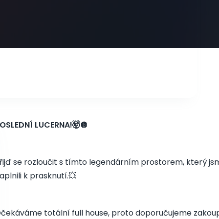
OSLEDNÍ LUCERNA!🤯🪩
řijď se rozloučit s tímto legendárním prostorem, který j
aplnili k prasknutí.💥
čekáváme totální full house, proto doporučujeme zakoupi