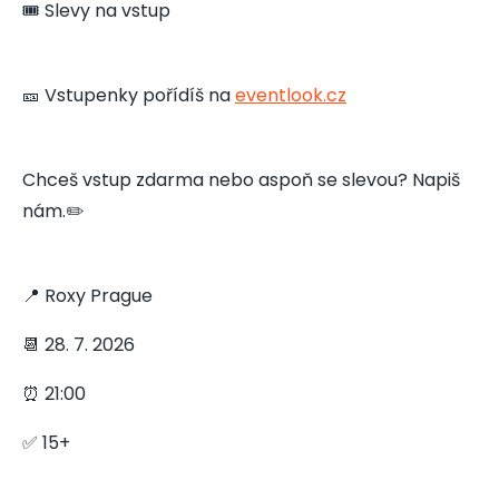
🎟️ Slevy na vstup
🎫 Vstupenky pořídíš na
eventlook.cz
Chceš vstup zdarma nebo aspoň se slevou? Napiš
nám.✏️
📍 Roxy Prague
📆 28. 7. 2026
⏰ 21:00
✅ 15+