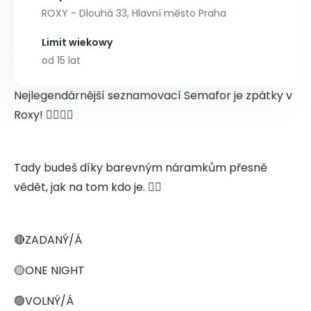
ROXY - Dlouhá 33, Hlavní město Praha
Limit wiekowy
od 15 lat
Nejlegendárnější seznamovací Semafor je zpátky v
Roxy! 👩‍❤️‍💋‍👨
Tady budeš díky barevným náramkům přesně
vědět, jak na tom kdo je. 👇🏻
🔴ZADANÝ/Á
🟡ONE NIGHT
🟢VOLNÝ/Á