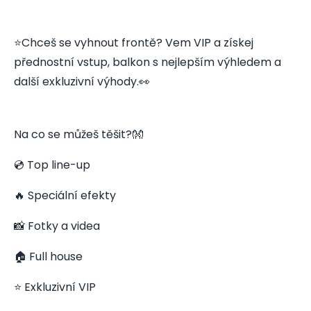
⭐️Chceš se vyhnout frontě? Vem VIP a získej
přednostní vstup, balkon s nejlepším výhledem a
další exkluzivní výhody.👀
Na co se můžeš těšit?👐
💿 Top line-up
🔥 Speciální efekty
📸 Fotky a videa
🏠 Full house
⭐️ Exkluzivní VIP