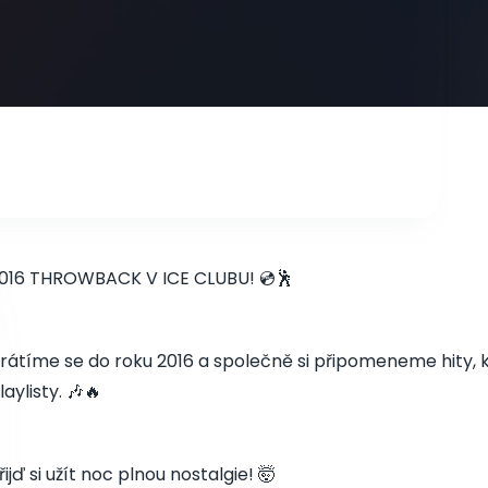
016 THROWBACK V ICE CLUBU! 💿🕺
rátíme se do roku 2016 a společně si připomeneme hity, kt
laylisty. 🎶🔥
řijď si užít noc plnou nostalgie! 🤯