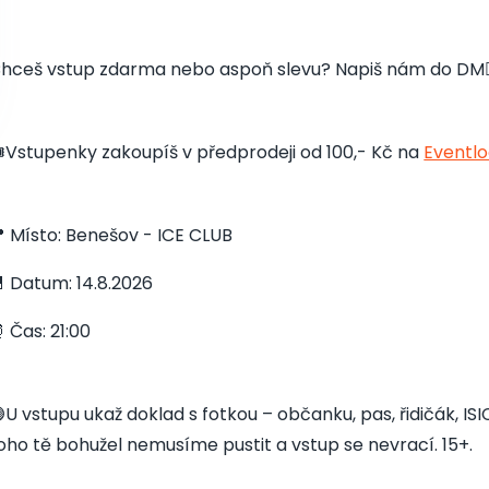
hceš vstup zdarma nebo aspoň slevu? Napiš nám do DM👇
️Vstupenky zakoupíš v předprodeji od 100,- Kč na
Eventlo
 Místo: Benešov - ICE CLUB
 Datum: 14.8.2026
 Čas: 21:00
U vstupu ukaž doklad s fotkou – občanku, pas, řidičák, I
oho tě bohužel nemusíme pustit a vstup se nevrací. 15+.