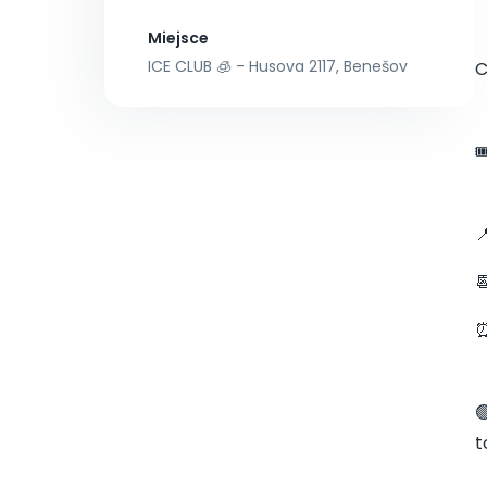
Miejsce
ICE CLUB 🧊 - Husova 2117, Benešov
C



⏰

t