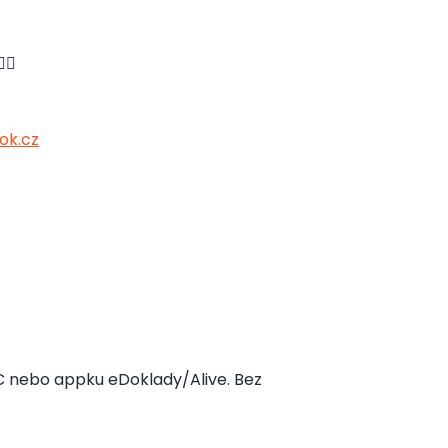
🏻
ok.cz
SIC nebo appku eDoklady/Alive. Bez