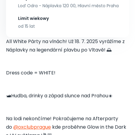
Loď Odra - Náplavka 120 00, Hlavní město Praha
Limit wiekowy
od 15 lat
All White Párty na vlnách! Už 18. 7. 2025 vyrážíme z
Náplavky na legendární plavbu po Vltavě! 🌅
Dress code = WHITE!
🛥️Hudba, drinky a západ slunce nad Prahou☀️
Na lodi nekončíme! Pokračujeme na Afterparty
do
@oxclubprague
kde proběhne Glow in the Dark