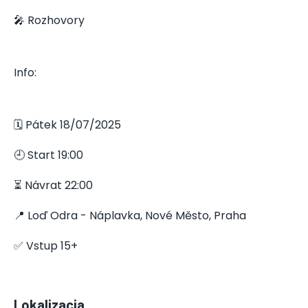
🎤 Rozhovory
Info:
🗓️ Pátek 18/07/2025
🕘 Start 19:00
⏳ Návrat 22:00
📍 Loď Odra - Náplavka, Nové Město, Praha
✅ Vstup 15+
Lokalizacja