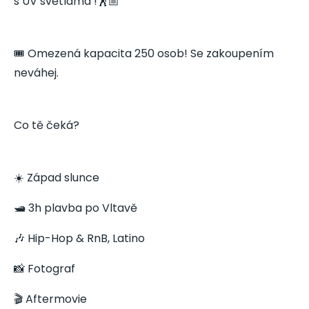
s UV světlama !🕺🏼
🎟️ Omezená kapacita 250 osob! Se zakoupením
neváhej.
Co tě čeká?
☀️ Západ slunce
🛥️ 3h plavba po Vltavě
🎶 Hip-Hop & RnB, Latino
📸 Fotograf
🎬 Aftermovie