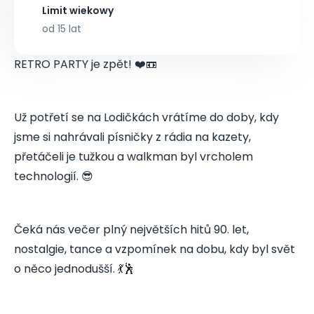
Limit wiekowy
od 15 lat
RETRO PARTY je zpět! ❤️📼
Už potřetí se na Lodičkách vrátíme do doby, kdy
jsme si nahrávali písničky z rádia na kazety,
přetáčeli je tužkou a walkman byl vrcholem
technologií. 😎
Čeká nás večer plný největších hitů 90. let,
nostalgie, tance a vzpomínek na dobu, kdy byl svět
o něco jednodušší. 💃🕺