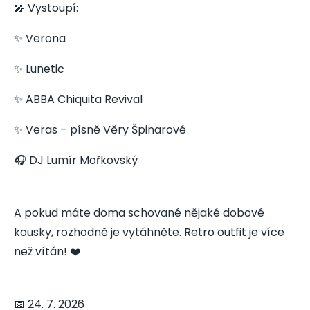
🎤 Vystoupí:
✨ Verona
✨ Lunetic
✨ ABBA Chiquita Revival
✨ Veras – písně Věry Špinarové
🎧 DJ Lumír Mořkovský
A pokud máte doma schované nějaké dobové
kousky, rozhodně je vytáhněte. Retro outfit je více
než vítán! ❤️
📅 24. 7. 2026