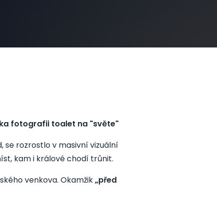
rka fotografii toalet na "světe"
 se rozrostlo v masivní vizuální
íst, kam i králové chodí trůnit.
néského venkova. Okamžik
„před