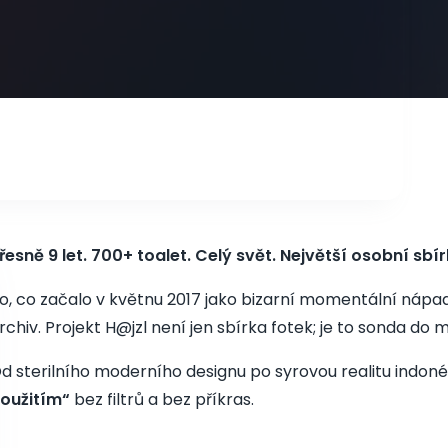
řesně 9 let. 700+ toalet. Celý svět. Největší osobní sbí
o, co začalo v květnu 2017 jako bizarní momentální nápad,
rchiv. Projekt H@jzl není jen sbírka fotek; je to sonda do m
d sterilního moderního designu po syrovou realitu indo
oužitím“
bez filtrů a bez příkras.