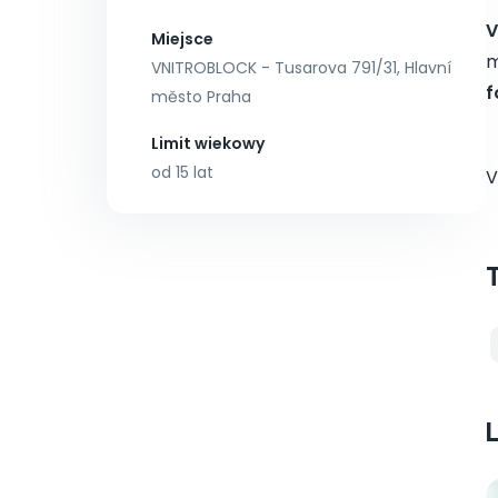
V
Miejsce
m
VNITROBLOCK - Tusarova 791/31, Hlavní
f
město Praha
Limit wiekowy
od 15 lat
V