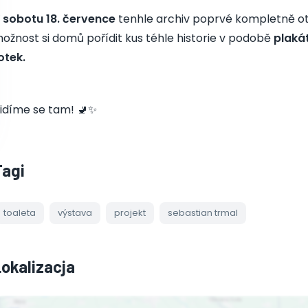
 sobotu 18. července
tenhle archiv poprvé kompletně otv
ožnost si domů pořídit kus téhle historie v podobě
plaká
otek.
idíme se tam! 🚽✨
Tagi
toaleta
výstava
projekt
sebastian trmal
Lokalizacja