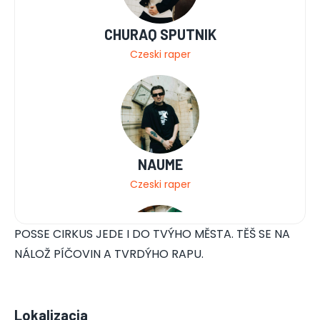
CHURAQ SPUTNIK
Czeski raper
NAUME
Czeski raper
POSSE CIRKUS JEDE I DO TVÝHO MĚSTA. TĚŠ SE NA
NÁLOŽ PÍČOVIN A TVRDÝHO RAPU.
MLADEJ FRITZL
Lokalizacja
Czeski raper