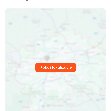
OG PAV
Czeski raper
Pokaż lokalizację
MONEY SLIM
Piosenkarz