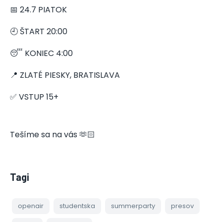
📅 24.7 PIATOK
🕘 ŠTART 20:00
😴 KONIEC 4:00
📍 ZLATÉ PIESKY, BRATISLAVA
✅ VSTUP 15+
Tešíme sa na vás 🫶🏻
Tagi
openair
studentska
summerparty
presov