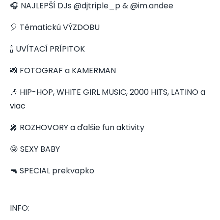
🎧 NAJLEPŠÍ DJs @djtriple_p & @im.andee
🎈 Tématickú VÝZDOBU
🍾 UVÍTACÍ PRÍPITOK
📸 FOTOGRAF a KAMERMAN
🎶 HIP-HOP, WHITE GIRL MUSIC, 2000 HITS, LATINO a
viac
🎤 ROZHOVORY a ďalšie fun aktivity
😜 SEXY BABY
🔫 SPECIAL prekvapko
INFO: