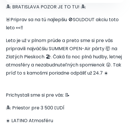
🏝️ BRATISLAVA POZOR JE TO TU! 🏝️
🚨Priprav sa na tú najlepšiu 🚫SOLDOUT akciu toto
leto 👀‼️
Leto je už v plnom prúde a preto sme si pre vás
pripravili najväčšiu SUMMER OPEN-Air párty 🤯 na
Zlatých Pieskoch 🏖️. Čaká ťa noc plná hudby, letnej
atmosféry a nezabudnuteľných spomienok 😜. Tak
príď to s kamošmi poriadne odpáliť už 24.7 ☀️
Prichystali sme si pre vás: 📝
🏝️ Priestor pre 3 500 ĽUDÍ
☀️ LATINO Atmosféru