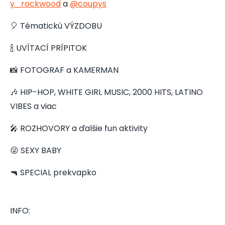
y_rockwood
a
@coupys
🎈 Tématickú VÝZDOBU
🍾 UVÍTACÍ PRÍPITOK
📸 FOTOGRAF a KAMERMAN
🎶 HIP-HOP, WHITE GIRL MUSIC, 2000 HITS, LATINO
VIBES a viac
🎤 ROZHOVORY a ďalšie fun aktivity
😜 SEXY BABY
🔫 SPECIAL prekvapko
INFO: