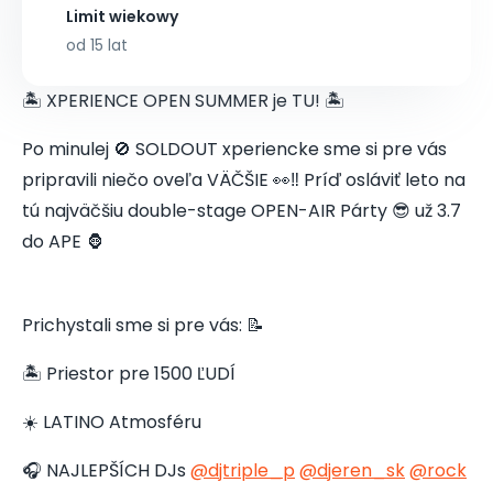
Limit wiekowy
od 15 lat
🏝️ XPERIENCE OPEN SUMMER je TU! 🏝️
Po minulej 🚫 SOLDOUT xperiencke sme si pre vás
pripravili niečo oveľa VÄČŠIE 👀‼️ Príď osláviť leto na
tú najväčšiu double-stage OPEN-AIR Párty 😎 už 3.7
do APE 🦍
Prichystali sme si pre vás: 📝
🏝️ Priestor pre 1500 ĽUDÍ
☀️ LATINO Atmosféru
🎧 NAJLEPŠÍCH DJs
@djtriple_p
@djeren_sk
@rock