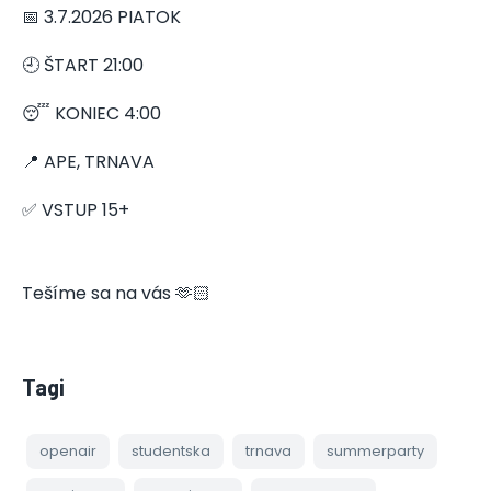
📅 3.7.2026 PIATOK
🕘 ŠTART 21:00
😴 KONIEC 4:00
📍 APE, TRNAVA
✅ VSTUP 15+
Tešíme sa na vás 🫶🏻
Tagi
openair
studentska
trnava
summerparty