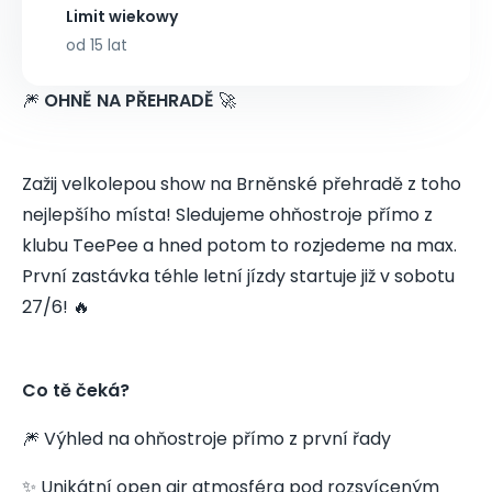
Limit wiekowy
od 15 lat
🎆
OHNĚ NA PŘEHRADĚ
🚀
Zažij velkolepou show na Brněnské přehradě z toho
nejlepšího místa! Sledujeme ohňostroje přímo z
klubu TeePee a hned potom to rozjedeme na max.
První zastávka téhle letní jízdy startuje již v sobotu
27/6! 🔥
Co tě čeká?
🎆 Výhled na ohňostroje přímo z první řady
✨ Unikátní open air atmosféra pod rozsvíceným