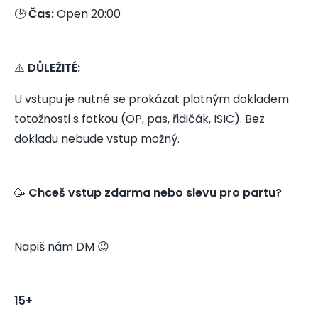
🕒
Čas:
Open 20:00
⚠️
DŮLEŽITÉ:
U vstupu je nutné se prokázat platným dokladem
totožnosti s fotkou (OP, pas, řidičák, ISIC). Bez
dokladu nebude vstup možný.
🥳
Chceš vstup zdarma nebo slevu pro partu?
Napiš nám DM 😉
15+