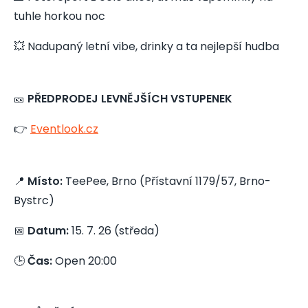
tuhle horkou noc
💥 Nadupaný letní vibe, drinky a ta nejlepší hudba
🎫
PŘEDPRODEJ LEVNĚJŠÍCH VSTUPENEK
👉
Eventlook.cz
📍
Místo:
TeePee, Brno (Přístavní 1179/57, Brno-
Bystrc)
📅
Datum:
15. 7. 26 (středa)
🕒
Čas:
Open 20:00