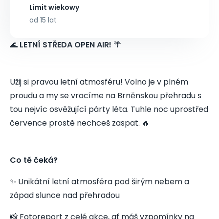
Limit wiekowy
od 15 lat
🌊
LETNÍ STŘEDA OPEN AIR!
🌴
Užij si pravou letní atmosféru! Volno je v plném
proudu a my se vracíme na Brněnskou přehradu s
tou nejvíc osvěžující párty léta. Tuhle noc uprostřed
července prostě nechceš zaspat. 🔥
Co tě čeká?
✨ Unikátní letní atmosféra pod širým nebem a
západ slunce nad přehradou
📸 Fotoreport z celé akce, ať máš vzpomínky na