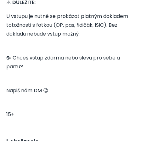
⚠️
DŮLEŽITÉ:
U vstupu je nutné se prokázat platným dokladem
totožnosti s fotkou (OP, pas, řidičák, ISIC). Bez
dokladu nebude vstup možný.
🥳 Chceš vstup zdarma nebo slevu pro sebe a
partu?
Napiš nám DM 😉
15+