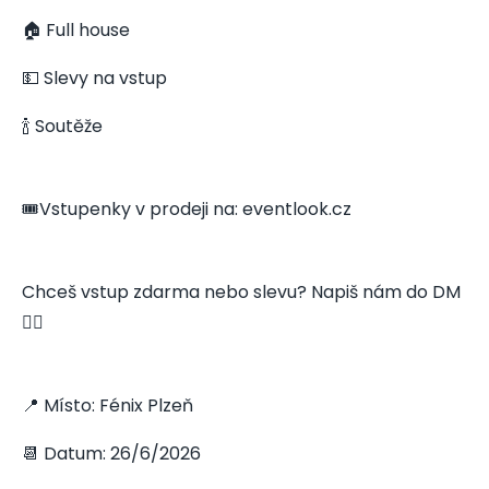
🏠 Full house
💵 Slevy na vstup
🍾 Soutěže
🎟️Vstupenky v prodeji na: eventlook.cz
Chceš vstup zdarma nebo slevu? Napiš nám do DM
👇🏻
📍 Místo: Fénix Plzeň
📆 Datum: 26/6/2026