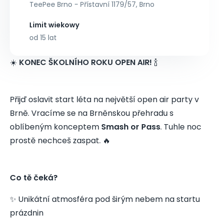
TeePee Brno - Přístavní 1179/57, Brno
Limit wiekowy
od 15 lat
☀️
KONEC ŠKOLNÍHO ROKU OPEN AIR!
🍾
Přijď oslavit start léta na největší open air party v
Brně. Vracíme se na Brněnskou přehradu s
oblíbeným konceptem
Smash or Pass
. Tuhle noc
prostě nechceš zaspat. 🔥
Co tě čeká?
✨ Unikátní atmosféra pod širým nebem na startu
prázdnin