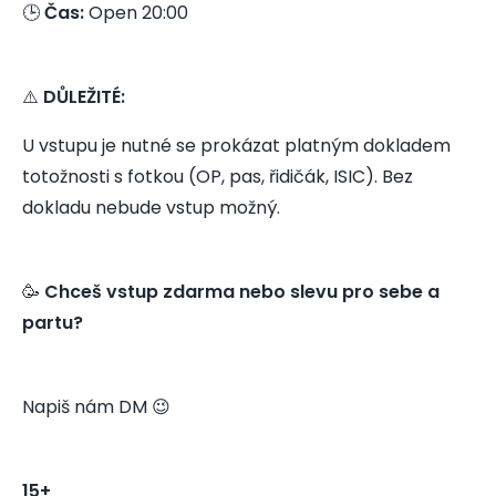
🕒
Čas:
Open 20:00
⚠️
DŮLEŽITÉ:
U vstupu je nutné se prokázat platným dokladem
totožnosti s fotkou (OP, pas, řidičák, ISIC). Bez
dokladu nebude vstup možný.
🥳
Chceš vstup zdarma nebo slevu pro sebe a
partu?
Napiš nám DM 😉
15+