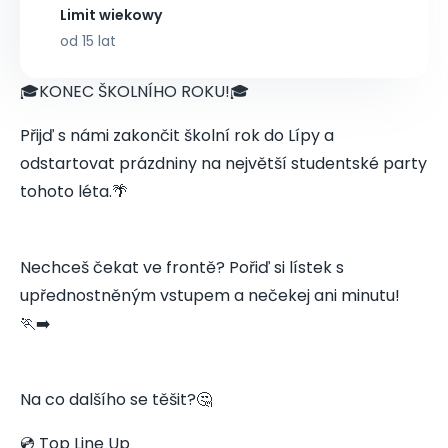
Limit wiekowy
od 15 lat
🎓KONEC ŠKOLNÍHO ROKU!🎓
Přijď s námi zakončit školní rok do Lípy a
odstartovat prázdniny na největší studentské party
tohoto léta.🌴
Nechceš čekat ve frontě? Pořiď si lístek s
upřednostněným vstupem a nečekej ani minutu!
🏃‍➡️
Na co dalšího se těšit?🤔
💿 Top Line Up