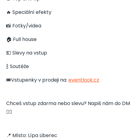
🔥 Speciální efekty
📸 Fotky/videa
🏠 Full house
💵 Slevy na vstup
🍾 Soutěže
🎟️Vstupenky v prodeji na:
eventlook.cz
Chceš vstup zdarma nebo slevu? Napiš nám do DM
👇🏻
📍 Místo: Lípa Liberec