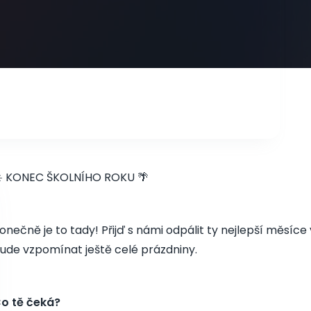
️ KONEC ŠKOLNÍHO ROKU 🌴
onečně je to tady! Přijď s námi odpálit ty nejlepší měsíce 
ude vzpomínat ještě celé prázdniny.
o tě čeká?