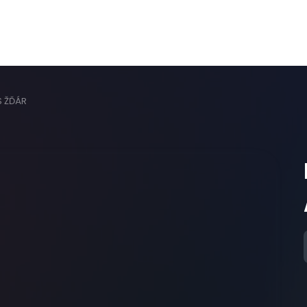
S ŽĎÁR