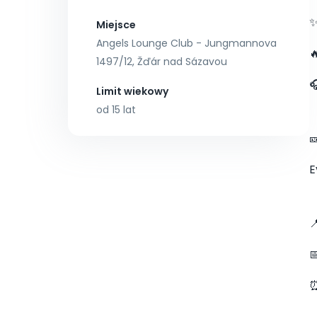
✨
Miejsce
Angels Lounge Club - Jungmannova

1497/12, Žďár nad Sázavou

Limit wiekowy
od 15 lat

E

