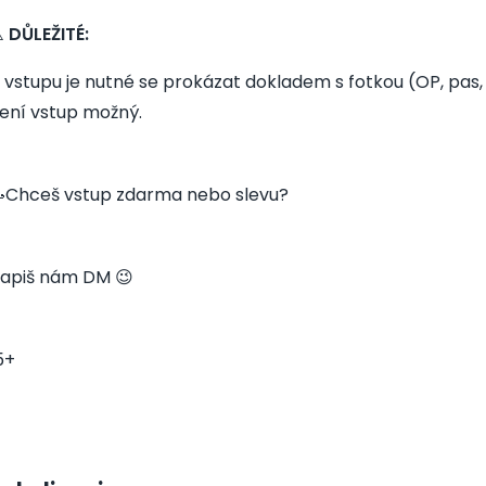
️
DŮLEŽITÉ:
 vstupu je nutné se prokázat dokladem s fotkou (OP, pas, ř
ení vstup možný.
Chceš vstup zdarma nebo slevu?
apiš nám DM 😉
5+