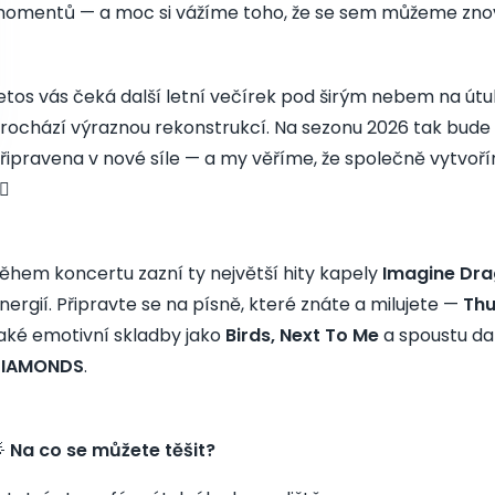
omentů — a moc si vážíme toho, že se sem můžeme znovu
etos vás čeká další letní večírek pod širým nebem na útu
rochází výraznou rekonstrukcí. Na sezonu 2026 tak bude
řipravena v nové síle — a my věříme, že společně vytvo
‍🔥
ěhem koncertu zazní ty největší hity kapely
Imagine Dr
nergií. Připravte se na písně, které znáte a milujete —
Thu
aké emotivní skladby jako
Birds, Next To Me
a spoustu da
DIAMONDS
.

Na co se můžete těšit?