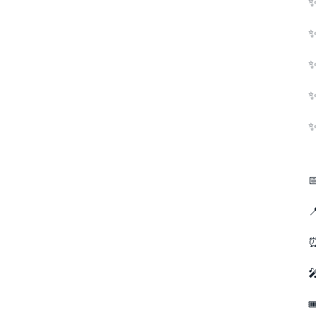
✨
✨
✨
✨
✨



