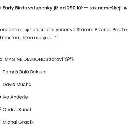
️
Early Birds vstupenky již od 290 Kč — tak nemeškej!
🔥
enechte si ujít další letní večer ve Starém Plzenci. Přijďte 
tmosféru, která spojuje. 🤍
a IMAGINE DIAMONDS zdraví 👋😊
 Tomáš Balů Baloun
 David Mucha
 Ivo Anderle
 Ondřej Kuncl
 Michal Gracík