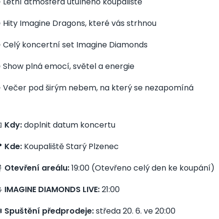
 Letní atmosféra útulného koupaliště
 Hity Imagine Dragons, které vás strhnou
 Celý koncertní set Imagine Diamonds
 Show plná emocí, světel a energie
 Večer pod širým nebem, na který se nezapomíná

Kdy:
doplnit datum koncertu

Kde:
Koupaliště Starý Plzenec
⏰
Otevření areálu:
19:00 (Otevřeno celý den ke koupání)

IMAGINE DIAMONDS LIVE:
21:00
️
Spuštění předprodeje:
středa 20. 6. ve 20:00