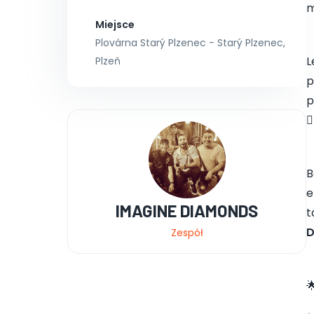
m
Miejsce
Plovárna Starý Plzenec - Starý Plzenec,
L
Plzeň
p
p
❤️
B
e
IMAGINE DIAMONDS
t
Zespół
