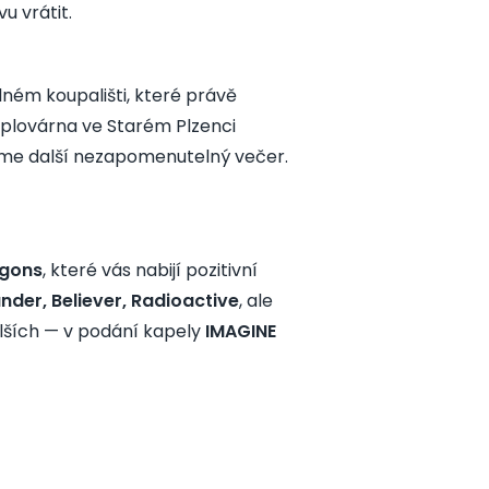
 vrátit.
lném koupališti, které právě
 plovárna ve Starém Plzenci
říme další nezapomenutelný večer.
agons
, které vás nabijí pozitivní
nder, Believer, Radioactive
, ale
lších — v podání kapely
IMAGINE