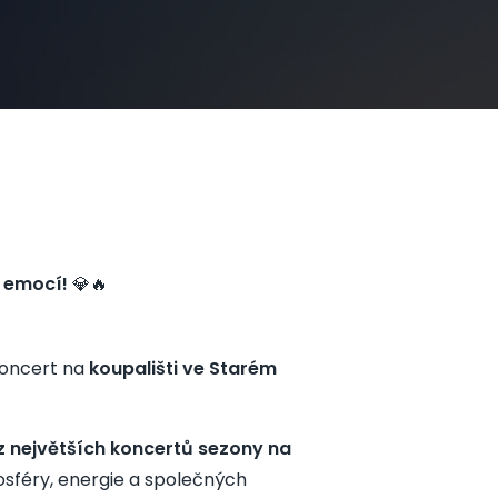
a emocí!
💎🔥
koncert na
koupališti ve Starém
z největších koncertů sezony na
mosféry, energie a společných