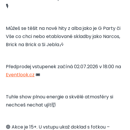
🎙️
Můžeš se těšit na nové hity z alba jako je G Party či
Vše co chci nebo etablované skladby jako Narcos,
Brick na Brick a Si Jebla🎶
Předprodej vstupenek začíná 02.07.2026 v 18:00 na
Eventlook.cz
🎟️
Tuhle show plnou energie a skvělé atmosféry si
nechceš nechat ujít🤯
🟢 Akce je 15+. U vstupu ukaž doklad s fotkou –