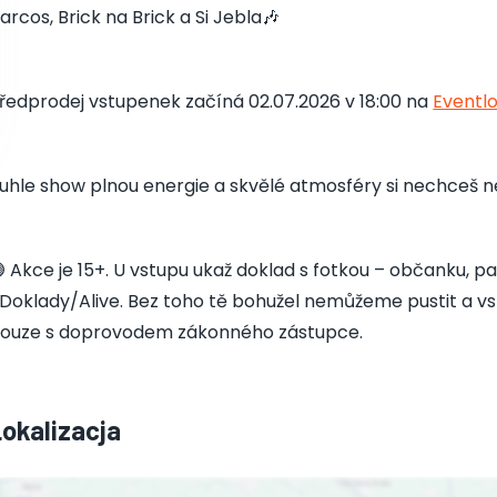
arcos, Brick na Brick a Si Jebla🎶
ředprodej vstupenek začíná 02.07.2026 v 18:00 na
Eventl
uhle show plnou energie a skvělé atmosféry si nechceš ne
 Akce je 15+. U vstupu ukaž doklad s fotkou – občanku, pa
Doklady/Alive. Bez toho tě bohužel nemůžeme pustit a vst
ouze s doprovodem zákonného zástupce.
Lokalizacja