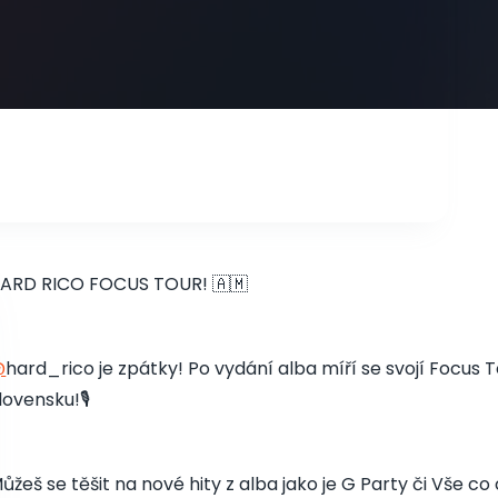
ARD RICO FOCUS TOUR! 🇦🇲
@
hard_rico je zpátky! Po vydání alba míří se svojí Focus
lovensku!🎙️
ůžeš se těšit na nové hity z alba jako je G Party či Vše c