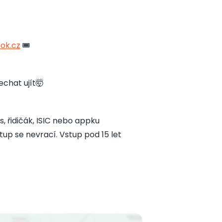
ook.cz
🎟️
chat ujít🤯
s, řidičák, ISIC nebo appku
up se nevrací. Vstup pod 15 let