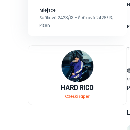
N
Miejsce
Šeříková 2428/13 - Šeříková 2428/13,
Plzeň
P
T

e
HARD RICO
p
Czeski raper