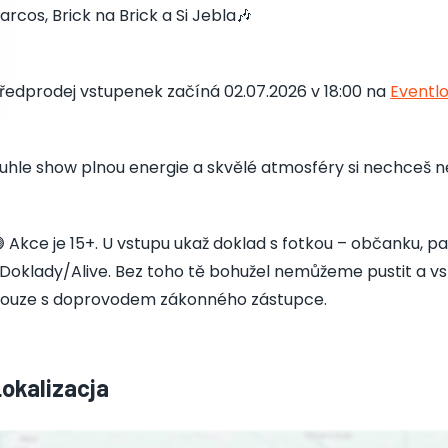
arcos, Brick na Brick a Si Jebla🎶
ředprodej vstupenek začíná 02.07.2026 v 18:00 na
Eventl
uhle show plnou energie a skvělé atmosféry si nechceš ne
 Akce je 15+. U vstupu ukaž doklad s fotkou – občanku, pa
Doklady/Alive. Bez toho tě bohužel nemůžeme pustit a vst
ouze s doprovodem zákonného zástupce.
Lokalizacja