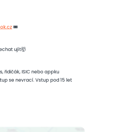
ook.cz
🎟️
chat ujít🤯
s, řidičák, ISIC nebo appku
up se nevrací. Vstup pod 15 let