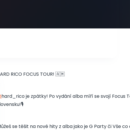
ARD RICO FOCUS TOUR! 🇦🇲
@
hard_rico je zpátky! Po vydání alba míří se svojí Focus
lovensku!🎙️
ůžeš se těšit na nové hity z alba jako je G Party či Vše c