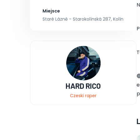
N
Miejsce
Staré Lázně - Starokolínská 287, Kolín
P
T

HARD RICO
e
p
Czeski raper