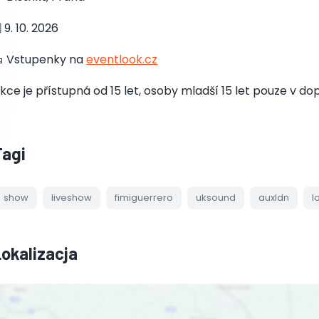
️ 9. 10. 2026
 Vstupenky na
eventlook.cz
kce je přístupná od 15 let, osoby mladší 15 let pouze v
Tagi
show
liveshow
fimiguerrero
uksound
auxldn
l
Lokalizacja