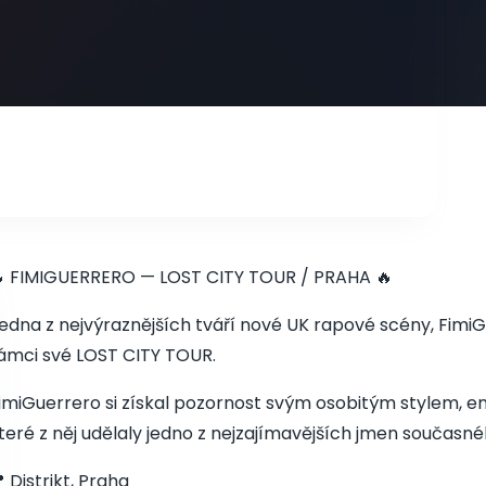
 FIMIGUERRERO — LOST CITY TOUR / PRAHA 🔥
edna z nejvýraznějších tváří nové UK rapové scény, FimiGu
ámci své LOST CITY TOUR.
imiGuerrero si získal pozornost svým osobitým stylem, en
teré z něj udělaly jedno z nejzajímavějších jmen současn
 Distrikt, Praha