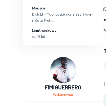
Miejsce

Distrikt - Tachovské nám. 290, Hlavní

město Praha
A
Limit wiekowy
od 15 lat
FIMIGUERRERO
Wykonawca