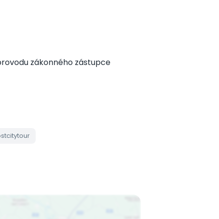
 doprovodu zákonného zástupce
ostcitytour