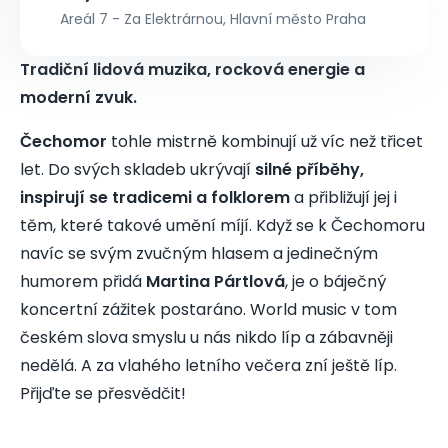
Areál 7 - Za Elektrárnou, Hlavní město Praha
Tradiční lidová muzika, rocková energie a
moderní zvuk.
Čechomor
tohle mistrně kombinují už víc než třicet
let. Do svých skladeb ukrývají
silné příběhy,
inspirují se tradicemi a folklorem
a přibližují jej i
těm, které takové umění míjí. Když se k Čechomoru
navíc se svým zvučným hlasem a jedinečným
humorem přidá
Martina Pártlová
, je o báječný
koncertní zážitek postaráno. World music v tom
českém slova smyslu u nás nikdo líp a zábavněji
nedělá. A za vlahého letního večera zní ještě líp.
Přijďte se přesvědčit!