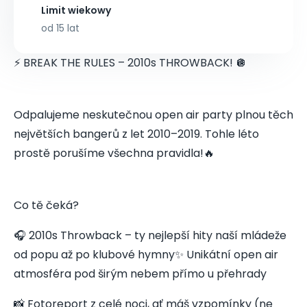
Limit wiekowy
od 15 lat
⚡ BREAK THE RULES – 2010s THROWBACK! 🪩
Odpalujeme neskutečnou open air party plnou těch
největších bangerů z let 2010–2019. Tohle léto
prostě porušíme všechna pravidla!🔥
Co tě čeká?
🎧 2010s Throwback – ty nejlepší hity naší mládeže
od popu až po klubové hymny✨ Unikátní open air
atmosféra pod širým nebem přímo u přehrady
📸 Fotoreport z celé noci, ať máš vzpomínky (ne