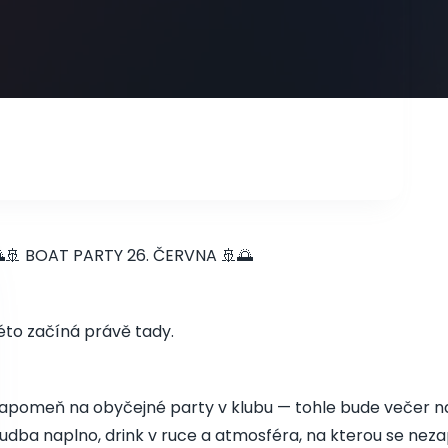
🚢 BOAT PARTY 26. ČERVNA 🚢🌅
éto začíná právě tady.
apomeň na obyčejné party v klubu — tohle bude večer na
udba naplno, drink v ruce a atmosféra, na kterou se nez