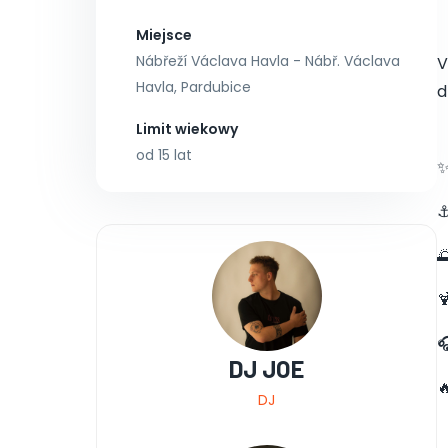
Miejsce
Nábřeží Václava Havla - Nábř. Václava
V
Havla, Pardubice
d
Limit wiekowy
od 15 lat
✨
⚓



DJ JOE

DJ