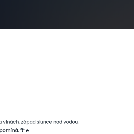
 vlnách, západ slunce nad vodou,
apomíná. 🌴🔥