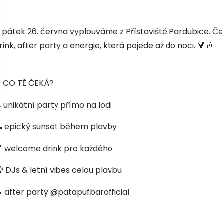
 pátek 26. června vyplouváme z Přístaviště Pardubice. Č
rink, after party a energie, která pojede až do noci. 🍹🎶
 CO TĚ ČEKÁ?
 unikátní party přímo na lodi
 epický sunset během plavby
 welcome drink pro každého
 DJs & letní vibes celou plavbu
 after party @patapufbarofficial