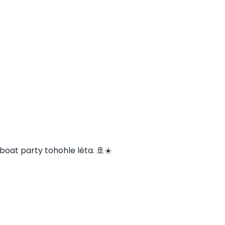
boat party tohohle léta. 🚢☀️