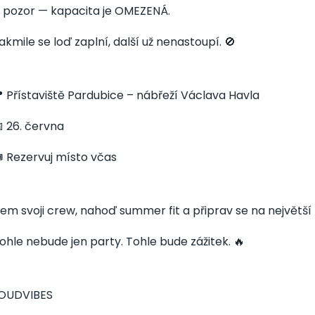
 pozor — kapacita je OMEZENÁ.
akmile se loď zaplní, další už nenastoupí. 🚫
 Přístaviště Pardubice – nábřeží Václava Havla
 26. června
️ Rezervuj místo včas
em svoji crew, nahoď summer fit a připrav se na největší 
ohle nebude jen party. Tohle bude zážitek. 🔥
OUDVIBES