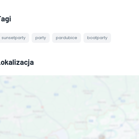
Tagi
sunsetparty
party
pardubice
boatparty
Lokalizacja