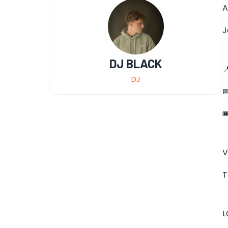
A
J
DJ BLACK

DJ


V
T
L