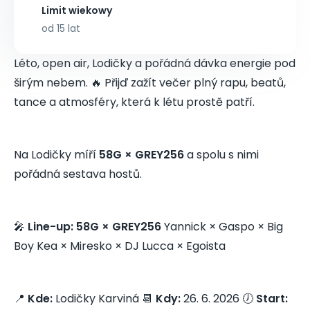
Limit wiekowy
od 15 lat
Léto, open air, Lodičky a pořádná dávka energie pod
širým nebem. 🔥 Přijď zažít večer plný rapu, beatů,
tance a atmosféry, která k létu prostě patří.
Na Lodičky míří
58G × GREY256
a spolu s nimi
pořádná sestava hostů.
🎤
Line-up:
58G × GREY256
Yannick × Gaspo × Big
Boy Kea × Miresko × DJ Lucca × Egoista
📍
Kde:
Lodičky Karviná 📆
Kdy:
26. 6. 2026 🕖
Start: