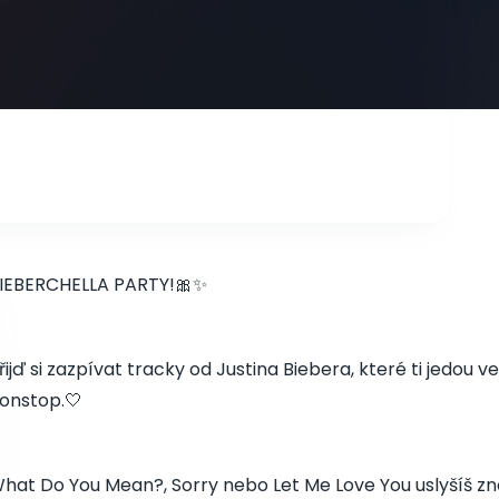
IEBERCHELLA PARTY!🎀✨
řijď si zazpívat tracky od Justina Biebera, které ti jedou 
onstop.🤍
hat Do You Mean?, Sorry nebo Let Me Love You uslyšíš znovu