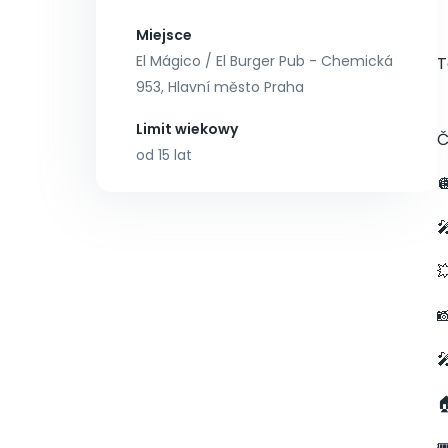
Miejsce
El Mágico / El Burger Pub - Chemická
T
953, Hlavní město Praha
Limit wiekowy
Č
od 15 lat






