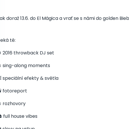
ak doraž 13.6. do El Mágica a vrať se s námi do golden Bie
eká tě:
 2016 throwback DJ set
 sing-along moments
 speciální efekty & světla
 fotoreport
 rozhovory
 full house vibes
️ slevy na vstup