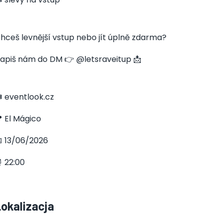
hceš levnější vstup nebo jít úplně zdarma?
apiš nám do DM 👉 @letsraveitup 📩
️ eventlook.cz
 El Mágico
 13/06/2026
 22:00
Lokalizacja