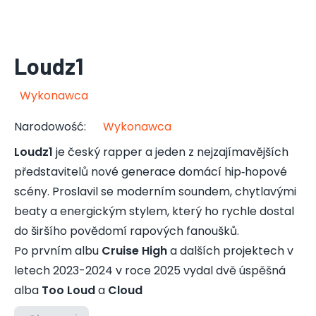
Loudz1
Wykonawca
Narodowość
:
Wykonawca
Loudz1
je český rapper a jeden z nejzajímavějších
představitelů nové generace domácí hip‑hopové
scény. Proslavil se moderním soundem, chytlavými
beaty a energickým stylem, který ho rychle dostal
do širšího povědomí rapových fanoušků.
Po prvním albu
Cruise High
a dalších projektech v
letech 2023-2024 v roce 2025 vydal dvě úspěšná
alba
Too Loud
a
Cloud