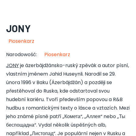
JONY
Piosenkarz
Narodowość
:
Piosenkarz
JONY
je ázerbájdžánsko-ruský zpěvák a autor písní,
vlastním jménem Jahid Huseynli. Narodil se 29.
února 1996 v Baku (Ázerbájdžán) a později se
přestěhoval do Ruska, kde odstartoval svou
hudební kariéru. Tvoří především popovou a R&B
hudbu s romantickými texty o lásce a vztazích. Mezi
jeho známé písně patří „Комета“, „Аллея“ nebo „Ты
беспощадна“. Vydal několik úspěšných alb,
například „Листопад“. Je populární nejen v Rusku a