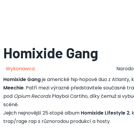
Homixide Gang
Wykonawca
Narod
Homixide Gang
je americké hip‑hopové duo z Atlanty, k
Meechie
. Patří mezi výrazné představitele současné t
pod
Opium Records
Playboi Cartiho, díky čemuž si vybu
scéně.
Jejich nejnovější 25‑stopé album
Homixide Lifestyle 2
, 
trap/rage rap s různorodou produkcí a hosty.