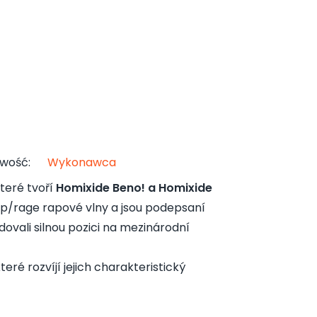
owość
:
Wykonawca
teré tvoří
Homixide Beno! a Homixide
rap/rage rapové vlny a jsou podepsaní
dovali silnou pozici na mezinárodní
které rozvíjí jejich charakteristický