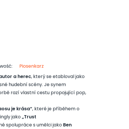
owość
:
Piosenkarz
autor a herec
, který se etabloval jako
asné hudební scény. Je synem
rbě razí vlastní cestu propojující pop,
aosu je krása“
, které je příběhem o
ingly jako
„Trust
zné spolupráce s umělci jako
Ben