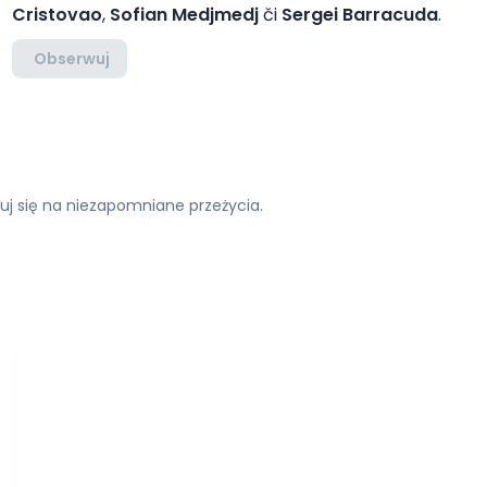
Cristovao
,
Sofian Medjmedj
či
Sergei Barracuda
.
Obserwuj
uj się na niezapomniane przeżycia.