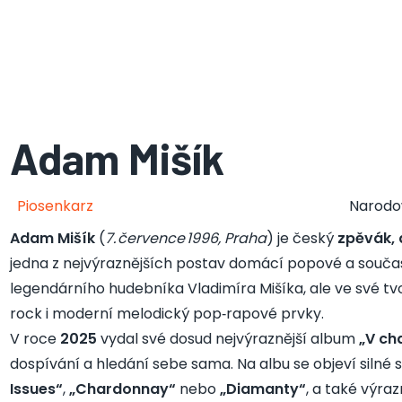
Adam Mišík
Piosenkarz
Narod
Adam Mišík
(
7. července 1996, Praha
) je český
zpěvák, 
jedna z nejvýraznějších postav domácí popové a souč
legendárního hudebníka Vladimíra Mišíka, ale ve své tvo
rock i moderní melodický pop‑rapové prvky.
V roce
2025
vydal své dosud nejvýraznější album
„V ch
dospívání a hledání sebe sama. Na albu se objeví silné s
Issues“
,
„Chardonnay“
nebo
„Diamanty“
, a také výra