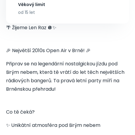
Věkový limit
od 15 let
🌴 Žijeme Len Raz 🪩✨
🎉 Největší 2010s Open Air v Brně! 🎉
Připrav se na legendární nostalgickou jízdu pod
širým nebem, která tě vrátí do let těch největších
rádiových bangerů. Ta pravá letní party míří na
Brněnskou přehradu!
Co tě čeká?
✨ Unikátní atmosféra pod širým nebem