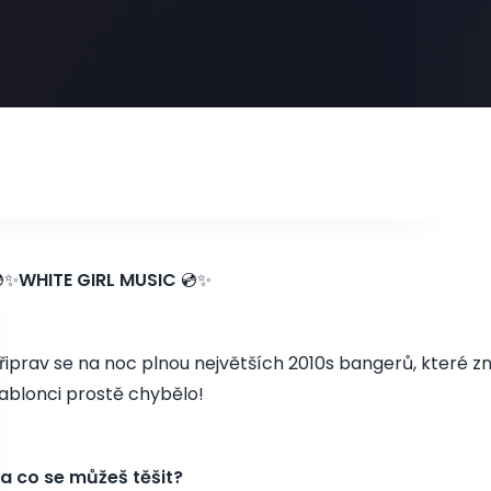
✨
WHITE GIRL MUSIC
💿✨
řiprav se na noc plnou největších 2010s bangerů, které zná
ablonci prostě chybělo!
a co se můžeš těšit?