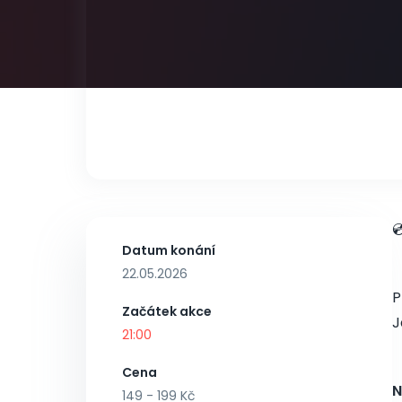

Datum konání
22.05.2026
P
Začátek akce
J
21:00
Cena
N
149 - 199 Kč