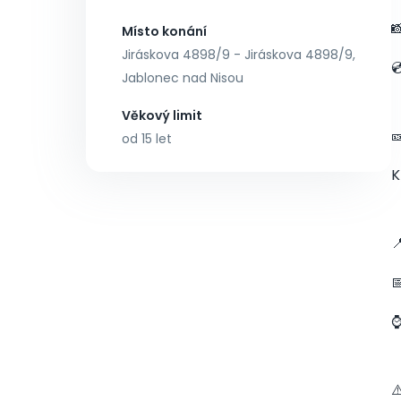

Místo konání
Jiráskova 4898/9 - Jiráskova 4898/9,

Jablonec nad Nisou
Věkový limit

od 15 let
K


⚠