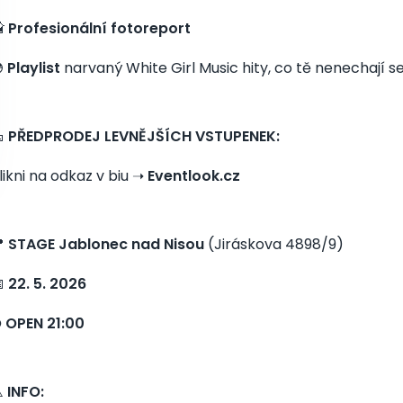

Profesionální fotoreport

Playlist
narvaný White Girl Music hity, co tě nenechají s

PŘEDPRODEJ LEVNĚJŠÍCH VSTUPENEK:
likni na odkaz v biu ➝
Eventlook.cz

STAGE Jablonec nad Nisou
(Jiráskova 4898/9)

22. 5. 2026
⌚
OPEN 21:00
️
INFO: