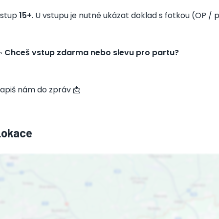
stup
15+
. U vstupu je nutné ukázat doklad s fotkou (OP / pa

Chceš vstup zdarma nebo slevu pro partu?
apiš nám do zpráv 📩
Lokace