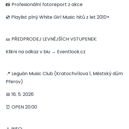
📸 Profesionální fotoreport z akce
💿 Playlist plný White Girl Music hitů z let 2010+
🎫 PŘEDPRODEJ LEVNĚJŠÍCH VSTUPENEK:
Klikni na odkaz v biu → Eventlook.cz
📍 Leguán Music Club (Kratochvílova 1, Městský dům
Přerov)
📅 16. 5. 2026
⏰ OPEN 20:00
⚠️ INFO: