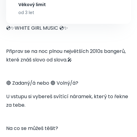
Věkový limit
od 3 let
💿✨WHITE GIRL MUSIC 💿✨
Připrav se na noc plnou největších 2010s bangerů,
které znáš slovo od slova.🎤
🔴 Zadaný/á nebo 🟢 Volný/á?
U vstupu si vybereš svítící náramek, který to řekne
za tebe.
Na co se můžeš těšit?