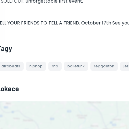
 SOLD OUT, unforgettable first event.
ELL YOUR FRIENDS TO TELL A FRIEND. October 17th See you 
Tagy
afrobeats
hiphop
rnb
bailefunk
reggaeton
je
Lokace