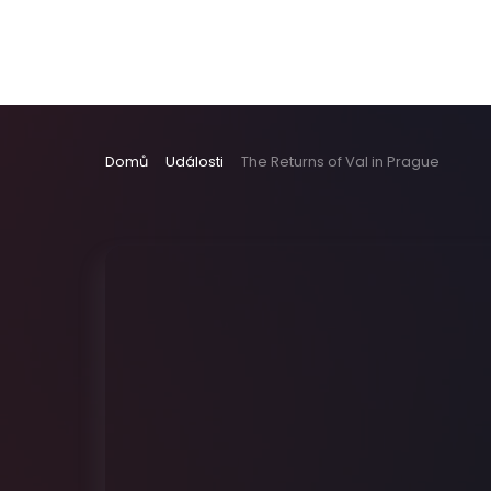
Domů
Události
The Returns of Val in Prague