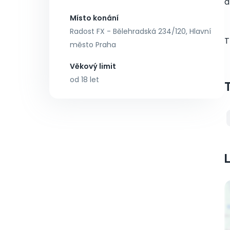
a
Místo konání
Radost FX - Bělehradská 234/120, Hlavní
T
město Praha
Věkový limit
od 18 let