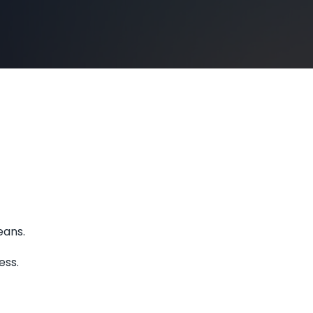
eans.
ess.