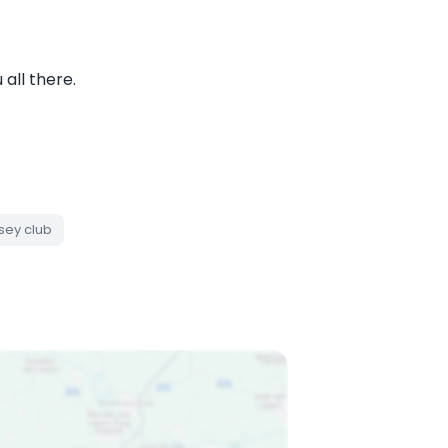
all there.
rsey club