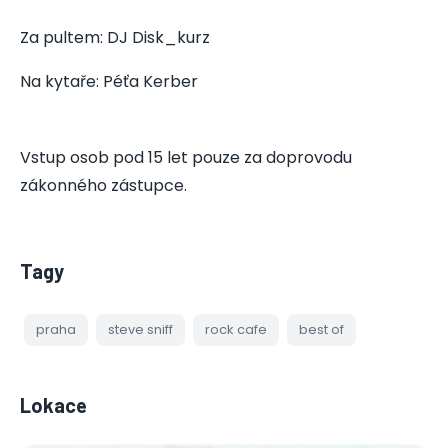
Za pultem: DJ Disk_kurz
Na kytaře: Péťa Kerber
Vstup osob pod 15 let pouze za doprovodu
zákonného zástupce.
Tagy
praha
steve sniff
rock cafe
best of
Lokace