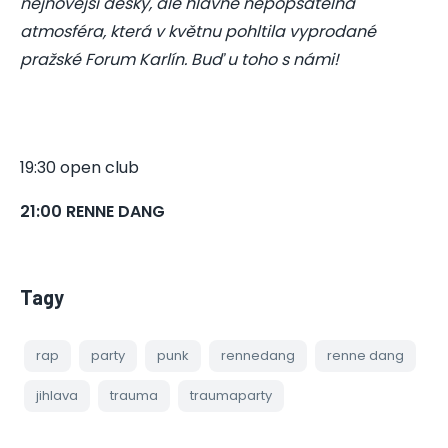
nejnovější desky, ale hlavně nepopsatelná
atmosféra, která v květnu pohltila vyprodané
pražské Forum Karlín. Buď u toho s námi!
19:30 open club
21:00 RENNE DANG
Tagy
rap
party
punk
rennedang
renne dang
jihlava
trauma
traumaparty