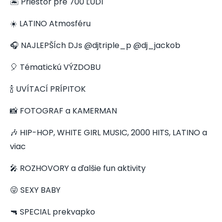
🏝️ Priestor pre 700 ĽUDÍ
☀️ LATINO Atmosféru
🎧 NAJLEPŠÍch DJs @djtriple_p @dj_jackob
🎈 Tématickú VÝZDOBU
🍾 UVÍTACÍ PRÍPITOK
📸 FOTOGRAF a KAMERMAN
🎶 HIP-HOP, WHITE GIRL MUSIC, 2000 HITS, LATINO a
viac
🎤 ROZHOVORY a ďalšie fun aktivity
😜 SEXY BABY
🔫 SPECIAL prekvapko