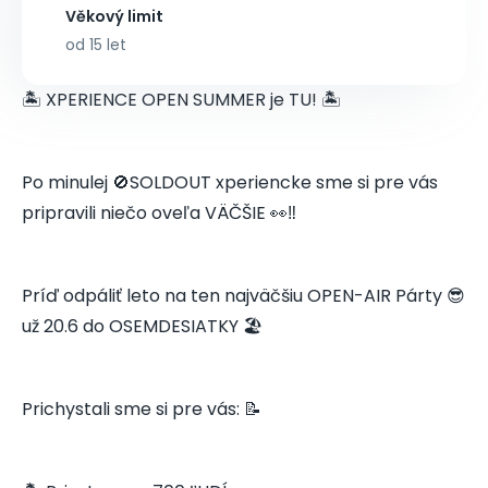
Věkový limit
od 15 let
🏝️ XPERIENCE OPEN SUMMER je TU! 🏝️
Po minulej 🚫SOLDOUT xperiencke sme si pre vás
pripravili niečo oveľa VÄČŠIE 👀‼️
Príď odpáliť leto na ten najväčšiu OPEN-AIR Párty 😎
už 20.6 do OSEMDESIATKY 🏖️
Prichystali sme si pre vás: 📝