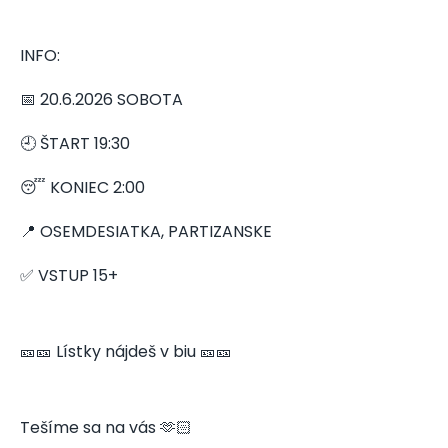
INFO:
📅 20.6.2026 SOBOTA
🕘 ŠTART 19:30
😴 KONIEC 2:00
📍 OSEMDESIATKA, PARTIZANSKE
✅ VSTUP 15+
🎫🎫 Lístky nájdeš v biu 🎫🎫
Tešíme sa na vás 🫶🏻