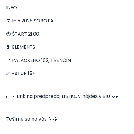
INFO:
📅 16.5.2026 SOBOTA
🕘 ŠTART 21:00
🪩 ELEMENTS
📍 PALÁCKEHO 102, TRENČÍN
✅ VSTUP 15+
🎫🎫 Link na predpredaj LÍSTKOV nájdeš v BIU 🎫🎫
Tešíme sa na vás 🫶🏻