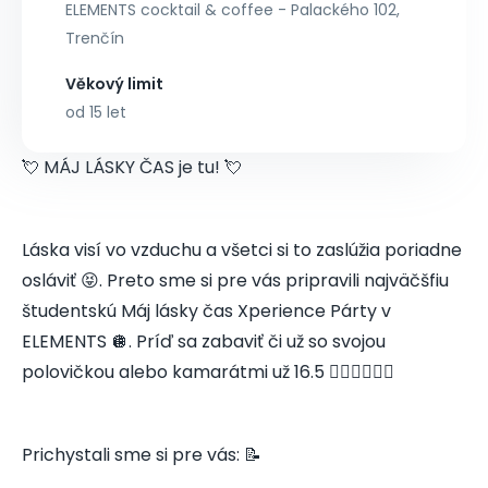
ELEMENTS cocktail & coffee - Palackého 102,
Trenčín
Věkový limit
od 15 let
💘 MÁJ LÁSKY ČAS je tu! 💘
Láska visí vo vzduchu a všetci si to zaslúžia poriadne
osláviť 😝. Preto sme si pre vás pripravili najväčšfiu
študentskú Máj lásky čas Xperience Párty v
ELEMENTS 🪩. Príď sa zabaviť či už so svojou
polovičkou alebo kamarátmi už 16.5 👩🏼‍❤️‍💋‍👨🏻
Prichystali sme si pre vás: 📝