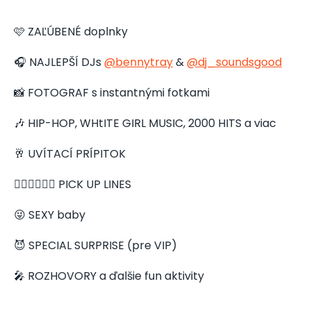
🩷 ZAĽÚBENÉ doplnky
🎧 NAJLEPŠÍ DJs
@bennytray
&
@dj_soundsgood
📸 FOTOGRAF s instantnými fotkami
🎶 HIP-HOP, WHtITE GIRL MUSIC, 2000 HITS a viac
🥂 UVÍTACÍ PRÍPITOK
👩🏼‍❤️‍💋‍👨🏼 PICK UP LINES
😜 SEXY baby
😈 SPECIAL SURPRISE (pre VIP)
🎤 ROZHOVORY a ďalšie fun aktivity