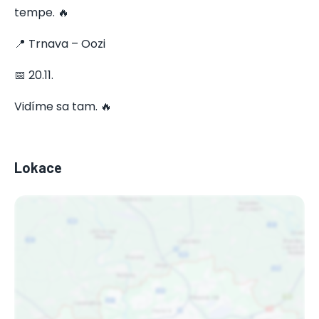
tempe. 🔥
📍 Trnava – Oozi
📅 20.11.
Vidíme sa tam. 🔥
Lokace