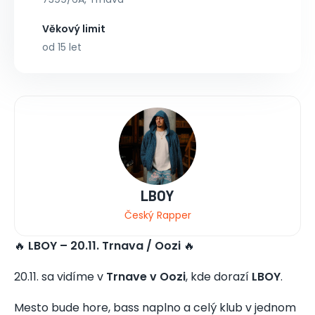
Věkový limit
od 15 let
LBOY
Český Rapper
🔥
LBOY – 20.11. Trnava / Oozi
🔥
20.11. sa vidíme v
Trnave v Oozi
, kde dorazí
LBOY
.
Mesto bude hore, bass naplno a celý klub v jednom