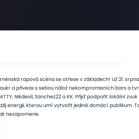
rněnská rapová scéna se otřese v základech! Už 21. srpn
oukr a přiveze s sebou nálož nekompromisních bars a tvr
4TTY, Nikdevil, Sanchez22 a KK. Přijď podpořit lokální zvu
ažij energii, kterou umí vytvořit jedině domácí publikum. T
ak nezapomene.