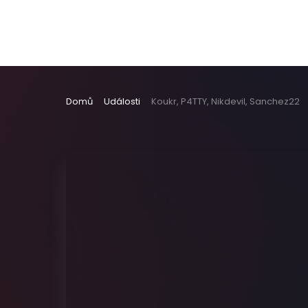
Domů
Události
Koukr, P4TTY, Nikdevil, Sanchez22